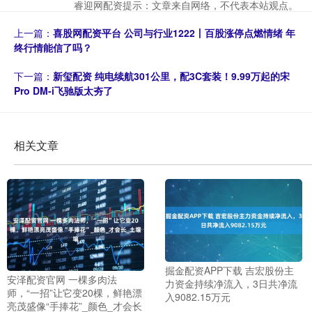
睿迎网配资提示：文章来自网络，不代表本站观点。
上一篇：
喜股网配资平台 公司与行业1222丨百股涨停点燃情绪 年
终行情能信了吗？
下一篇：
新玺配资 纯电续航301公里，配3C套装！9.99万起的宋
Pro DM-i飞驰版太夯了
相关文章
掘金配资APP下载 吉宏股份主
安泽配资官网 一棵多肉法
力资金持续净流入，3日共净流
师，“一招”让它变20棵，鲜艳漂
入9082.15万元
亮茂盛像“手捧花”_颜色_才会长