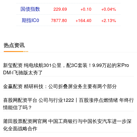
国债指数
229.69
+0.10
+0.04%
期指IC0
7877.80
+164.40
+2.13%
热点资讯
新玺配资 纯电续航301公里，配3C套装！9.99万起的宋Pro
DM-i飞驰版太夯了
金赢配资 精研科技：公司折叠屏业务主要有两个部分
喜股网配资平台 公司与行业1222丨百股涨停点燃情绪 年终行
情能信了吗？
莆田股票配资网官网 中国工商银行与中国长安汽车进一步深
化全面战略合作