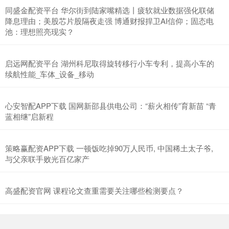
同盛金配资平台 华尔街到陆家嘴精选丨疲软就业数据强化联储
降息理由；美股芯片股隔夜走强 博通财报捍卫AI信仰；固态电
池：理想照亮现实？
启远网配资平台 湖州科尼取得旋转移行小车专利，提高小车的
续航性能_车体_设备_移动
心安智配APP下载 国网新邵县供电公司：“薪火相传”育新苗 “青
蓝相继”启新程
策略赢配资APP下载 一顿饭吃掉90万人民币, 中国稀土太子爷,
与父亲联手败光百亿家产
高盛配资官网 课程论文查重需要关注哪些检测要点？