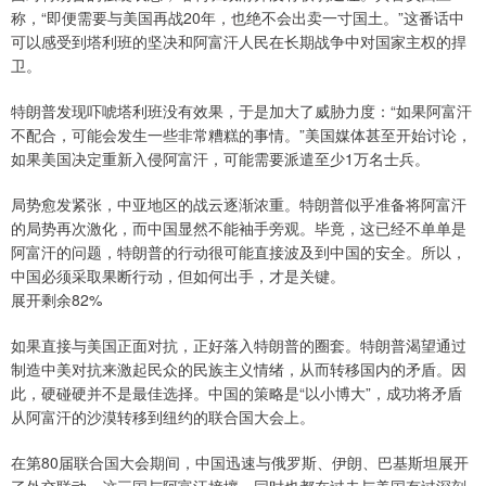
称，“即便需要与美国再战20年，也绝不会出卖一寸国土。”这番话中
可以感受到塔利班的坚决和阿富汗人民在长期战争中对国家主权的捍
卫。
特朗普发现吓唬塔利班没有效果，于是加大了威胁力度：“如果阿富汗
不配合，可能会发生一些非常糟糕的事情。”美国媒体甚至开始讨论，
如果美国决定重新入侵阿富汗，可能需要派遣至少1万名士兵。
局势愈发紧张，中亚地区的战云逐渐浓重。特朗普似乎准备将阿富汗
的局势再次激化，而中国显然不能袖手旁观。毕竟，这已经不单单是
阿富汗的问题，特朗普的行动很可能直接波及到中国的安全。所以，
中国必须采取果断行动，但如何出手，才是关键。
展开剩余82%
如果直接与美国正面对抗，正好落入特朗普的圈套。特朗普渴望通过
制造中美对抗来激起民众的民族主义情绪，从而转移国内的矛盾。因
此，硬碰硬并不是最佳选择。中国的策略是“以小博大”，成功将矛盾
从阿富汗的沙漠转移到纽约的联合国大会上。
在第80届联合国大会期间，中国迅速与俄罗斯、伊朗、巴基斯坦展开