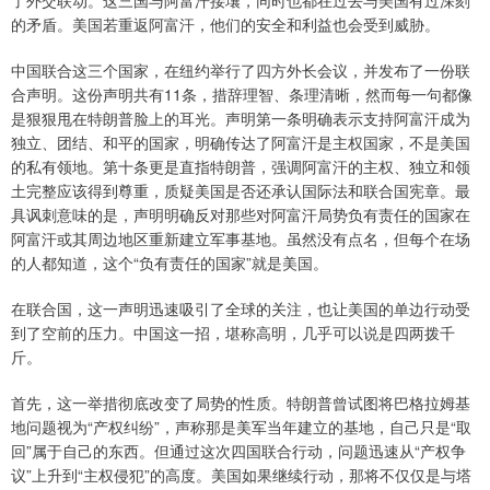
了外交联动。这三国与阿富汗接壤，同时也都在过去与美国有过深刻
的矛盾。美国若重返阿富汗，他们的安全和利益也会受到威胁。
中国联合这三个国家，在纽约举行了四方外长会议，并发布了一份联
合声明。这份声明共有11条，措辞理智、条理清晰，然而每一句都像
是狠狠甩在特朗普脸上的耳光。声明第一条明确表示支持阿富汗成为
独立、团结、和平的国家，明确传达了阿富汗是主权国家，不是美国
的私有领地。第十条更是直指特朗普，强调阿富汗的主权、独立和领
土完整应该得到尊重，质疑美国是否还承认国际法和联合国宪章。最
具讽刺意味的是，声明明确反对那些对阿富汗局势负有责任的国家在
阿富汗或其周边地区重新建立军事基地。虽然没有点名，但每个在场
的人都知道，这个“负有责任的国家”就是美国。
在联合国，这一声明迅速吸引了全球的关注，也让美国的单边行动受
到了空前的压力。中国这一招，堪称高明，几乎可以说是四两拨千
斤。
首先，这一举措彻底改变了局势的性质。特朗普曾试图将巴格拉姆基
地问题视为“产权纠纷”，声称那是美军当年建立的基地，自己只是“取
回”属于自己的东西。但通过这次四国联合行动，问题迅速从“产权争
议”上升到“主权侵犯”的高度。美国如果继续行动，那将不仅仅是与塔