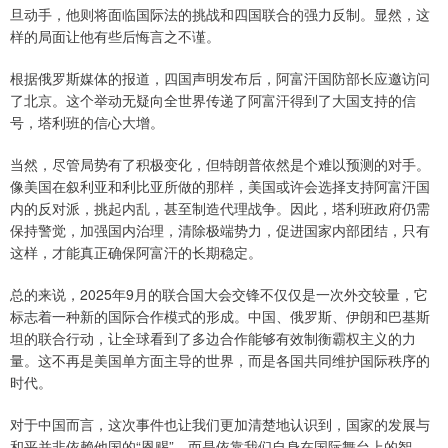
旦动手，他则将面临国际法的挑战和四国联合的强力反制。显然，这
样的局面让他有些后悔言之不谨。
根据俄罗斯媒体的报道，四国声明发布后，阿富汗国防部长应邀访问
了北京。这个举动无疑向全世界传递了阿富汗得到了大国支持的信
号，塔利班的信心大增。
当然，尽管局势有了积极变化，但特朗普依然是个难以预测的对手。
像美国在叙利亚和利比亚所做的那样，美国或许会选择支持阿富汗国
内的反对派，挑起内乱，甚至制造代理战争。因此，塔利班政府仍需
保持警觉，加强国内治理，清除极端势力，促进国家内部团结，只有
这样，才能真正确保阿富汗的长期稳定。
总的来说，2025年9月的联合国大会交锋不仅仅是一次外交较量，它
标志着一种新的国际合作模式的形成。中国、俄罗斯、伊朗和巴基斯
坦的联合行动，让全球看到了多边合作能够有效制衡霸权主义的力
量。这不再是美国单方面主导的世界，而是各国共同维护国际秩序的
时代。
对于中国而言，这次事件也让我们更加清楚地认识到，国家的发展与
和平并非依赖他国的“恩赐”，而是依靠我们自身在国际舞台上的智