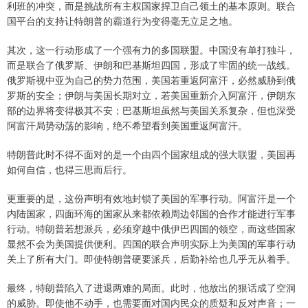
利班的冲突，而是挑战所有主权国家捍卫自己领土的基本原则。联合
国平台的支持让特朗普的霸道行为变得毫无立足之地。
其次，这一行动形成了一个强有力的多国联盟。中国没有单打独斗，
而是联合了俄罗斯、伊朗和巴基斯坦四国，形成了牢固的统一战线。
俄罗斯视中亚为自己的势力范围，美国若重返阿富汗，必然威胁到俄
罗斯的安全；伊朗与美国长期对立，若美国重新介入阿富汗，伊朗东
部的边界将变得极其不安；巴基斯坦虽然与美国关系复杂，但也深受
阿富汗局势动荡的影响，绝不希望看到美国重返阿富汗。
特朗普此时不得不面对的是一个由四个国家组成的强大联盟，美国再
如何自信，也得三思而后行。
更重要的是，这份声明有效地封锁了美国的军事行动。阿富汗是一个
内陆国家，四面环海的国家从来都依赖周边邻国的合作才能进行军事
行动。特朗普若想派兵，必须穿越中俄伊巴四国的领空，而这些国家
显然不会为美国提供便利。四国的联合声明实际上为美国的军事行动
关上了所有大门。即使特朗普硬要派兵，后勤补给也几乎无从着手。
最终，特朗普陷入了进退两难的局面。此时，他放出的狠话成了空洞
的威胁。即使他不动手，也需要面对国内民众的质疑和反对声音；一