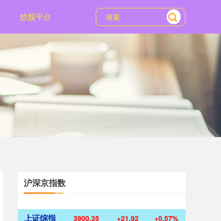
炒股平台
沪深京指数
上证综指
3900.35
+21.92
+0.57%