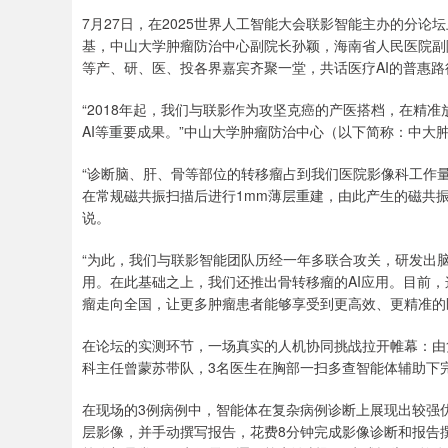
7月27日，在2025世界人工智能大会联影智能主办的分
基，中山大学肿瘤防治中心副院长孙颖，海南省人民医院副
等产、研、医、投各界嘉宾齐聚一堂，共话医疗AI的普惠
“2018年起，我们与联影作为攻坚克癌的产医搭档，在精
AI等重要成果。”中山大学肿瘤防治中心（以下简称：中大
“诊断脑、肝、骨等部位的转移瘤占到我们医院影像科工作
在常规磁共振扫描后进行1mm薄层重建，由此产生的磁共
说。
“为此，我们与联影智能团队历经一年多联合攻关，研发出脑
用。在此基础之上，我们还推出骨转移瘤的AI应用。目前，
瘤走向全国，让更多肿瘤患者能够享受到更高效、更精准的医
在论坛的实测环节，一场真实的人机协同挑战拉开帷幕：由
科主任曾蒙苏带队，3名医生在胸部一扫多查智能体辅助下
在现场的3例病例中，智能体在复杂病例诊断上展现出较强
层影像，并手动撰写报告，花费8分钟完成影像诊断和报告