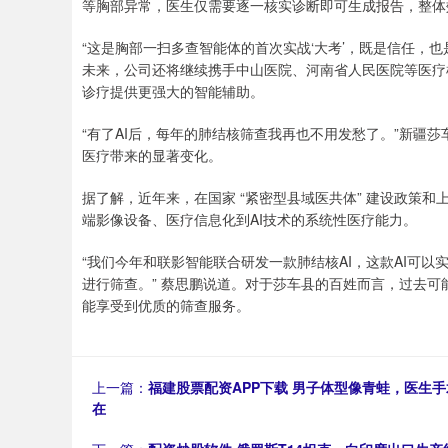
等胸部异常，医生仅需要逐一核实诊断即可生成报告，整体
“这是胸部一扫多查智能体的首次实战‘大考’，既是信任，也
未来，公司还将继续携手中山医院、河南省人民医院等医疗
诊疗提供更强大的智能辅助。
“有了AI后，每年的肺结核筛查我再也不用发愁了。”新疆
医疗带来的显著变化。
据了解，近年来，在国家 “紧密型县域医共体” 建设政策
端影像设备、医疗信息化到AI技术的系统性医疗能力。
“我们今年和联影智能联合研发一款肺结核AI，这款AI可
进行筛查。” 蔡思鹏说道。对于莎车县的百姓而言，过去可
能享受到优质的筛查服务。
上一篇：
福建股票配资APP下载 男子体型像青蛙，医生手
在