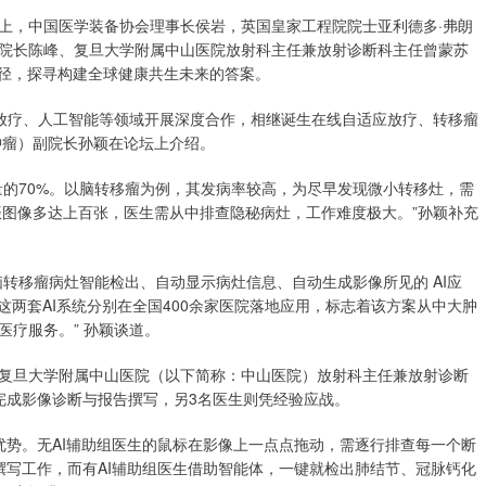
论坛上，中国医学装备协会理事长侯岩，英国皇家工程院院士亚利德多·弗朗
院长陈峰、复旦大学附属中山医院放射科主任兼放射诊断科主任曾蒙苏
路径，探寻构建全球健康共生未来的答案。
准放疗、人工智能等领域开展深度合作，相继诞生在线自适应放疗、转移瘤
肿瘤）副院长孙颖在论坛上介绍。
量的70%。以脑转移瘤为例，其发病率较高，为尽早发现微小转移灶，需
振图像多达上百张，医生需从中排查隐秘病灶，工作难度极大。”孙颖补充
转移瘤病灶智能检出、自动显示病灶信息、自动生成影像所见的 AI应
这两套AI系统分别在全国400余家医院落地应用，标志着该方案从中大肿
疗服务。” 孙颖谈道。
复旦大学附属中山医院（以下简称：中山医院）放射科主任兼放射诊断
完成影像诊断与报告撰写，另3名医生则凭经验应战。
优势。无AI辅助组医生的鼠标在影像上一点点拖动，需逐行排查每一个断
撰写工作，而有AI辅助组医生借助智能体，一键就检出肺结节、冠脉钙化