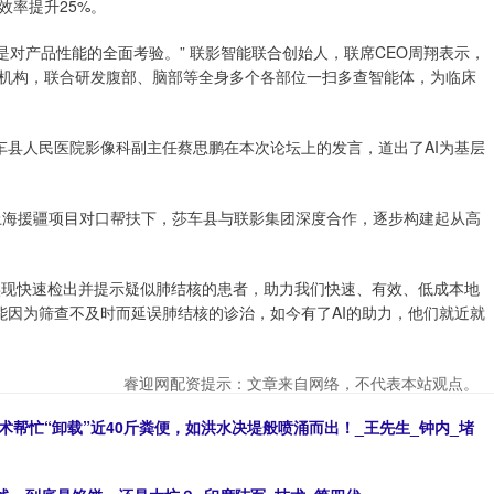
效率提升25%。
是对产品性能的全面考验。” 联影智能联合创始人，联席CEO周翔表示，
机构，联合研发腹部、脑部等全身多个各部位一扫多查智能体，为临床
莎车县人民医院影像科副主任蔡思鹏在本次论坛上的发言，道出了AI为基层
和上海援疆项目对口帮扶下，莎车县与联影集团深度合作，逐步构建起从高
以实现快速检出并提示疑似肺结核的患者，助力我们快速、有效、低成本地
能因为筛查不及时而延误肺结核的诊治，如今有了AI的助力，他们就近就
睿迎网配资提示：文章来自网络，不代表本站观点。
术帮忙“卸载”近40斤粪便，如洪水决堤般喷涌而出！_王先生_钟内_堵