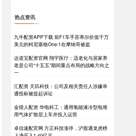
热点资讯
九牛配资APP下载 前F1车手苏蒂尔价值千万
美元的柯尼塞格One:1在摩纳哥被盗
达道宝配资官网 翔宇医疗：适老化与居家养
老是公司“十五五”期间重点布局的战略方向之
一
汇配资 天玑科技：公司及相关责任人涉嫌串
通投标被提起诉讼
金猎人配资 华电科工：通用氢能液冷型电堆
用气体扩散层上车并投入运营
卓信速配官网 方正科技涨停，沪股通龙虎榜
上净买入1.40亿元