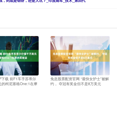
产线，到底是馅饼，还是大坑？_印度陆军_技术_第四代
P下载 前F1车手苏蒂尔
免息股票配资官网 “最快女护士”被解
的柯尼塞格One:1在摩
约， 夺冠有奖金但不是8万美元