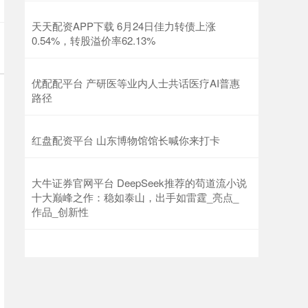
天天配资APP下载 6月24日佳力转债上涨
0.54%，转股溢价率62.13%
优配配平台 产研医等业内人士共话医疗AI普惠
路径
红盘配资平台 山东博物馆馆长喊你来打卡
大牛证券官网平台 DeepSeek推荐的苟道流小说
十大巅峰之作：稳如泰山，出手如雷霆_亮点_
作品_创新性